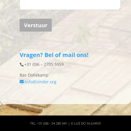
Verstuur
Vragen? Bel of mail ons!
+31 (0)6 – 2705 5959
Bas Dollekamp
info@zinder.org
TEL: +31 (0)6 - 54 280 641 | © LUZ DO ALGARVE